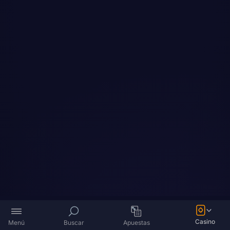
Casino
Menú
Buscar
Apuestas
USD