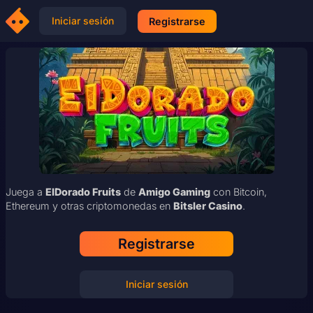
Iniciar sesión
Registrarse
Juega a
ElDorado Fruits
de
Amigo Gaming
con Bitcoin,
Ethereum y otras criptomonedas en
Bitsler Casino
.
Registrarse
Iniciar sesión