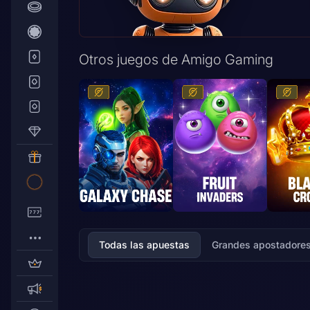
Otros juegos de Amigo Gaming
Todas las apuestas
Grandes apostadore