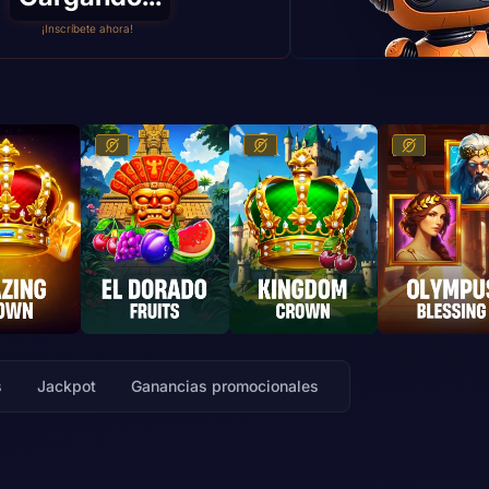
¡Inscríbete ahora!
s
Jackpot
Ganancias promocionales