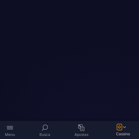
Cassino
Menu
Busca
Apostas
USD