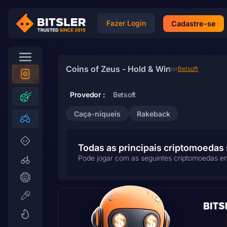
Fazer Login
Cadastre-se
Coins of Zeus - Hold & Win
por
Betsoft
Provedor :
Betsoft
Caça-níqueis
Rakeback
Todas as principais criptomoedas 
Jogue
Coins of Zeus - Hold & Win
, da
Betsoft
, 
Pode jogar com as seguintes criptomoedas 
C