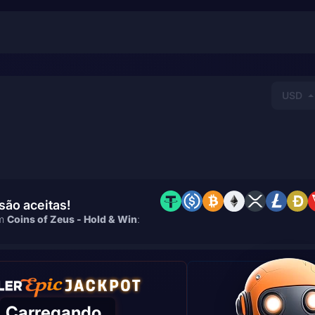
USD
são aceitas!
com Bitcoin, Ethereum e outras criptomoedas no
Bitsler Cassino
.
em
Coins of Zeus - Hold & Win
:
adastre-se
Fazer Login
Carregando..