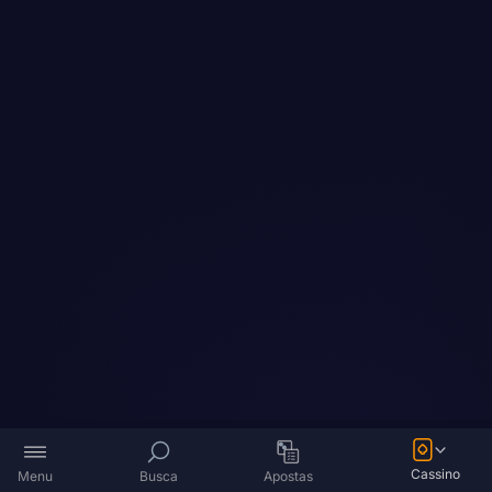
Cassino
Menu
Busca
Apostas
USD