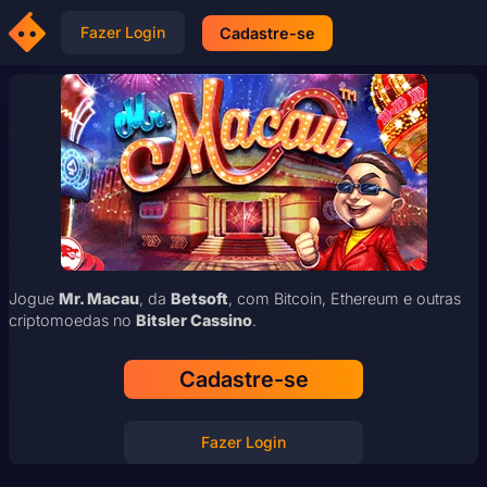
Fazer Login
Cadastre-se
Jogue
Mr. Macau
, da
Betsoft
, com Bitcoin, Ethereum e outras
criptomoedas no
Bitsler Cassino
.
Cadastre-se
Fazer Login