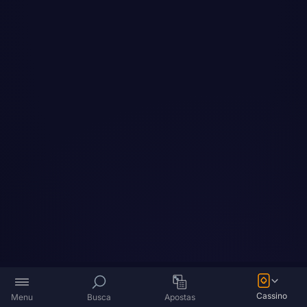
Cassino
Menu
Busca
Apostas
USD