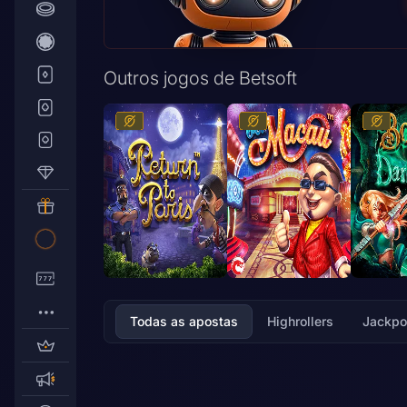
Outros jogos de Betsoft
Todas as apostas
Highrollers
Jackpo