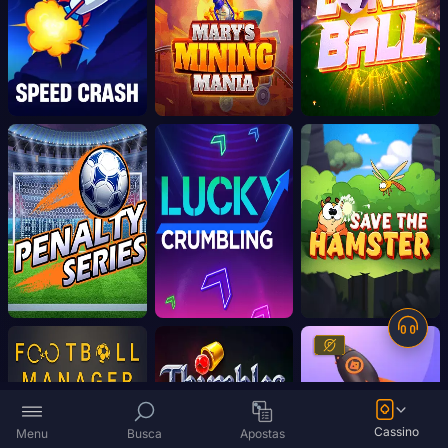
Cassino
Menu
Busca
Apostas