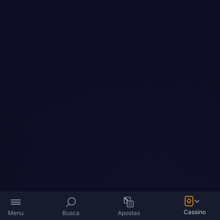
Cassino
Menu
Busca
Apostas
USD