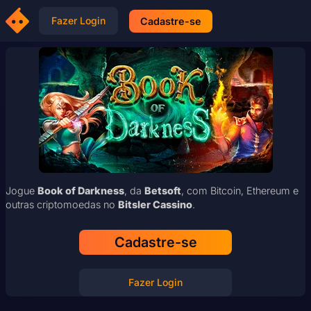
Fazer Login
Cadastre-se
Jogue
Book of Darkness
, da
Betsoft
, com Bitcoin, Ethereum e
outras criptomoedas no
Bitsler Cassino
.
Cadastre-se
Fazer Login