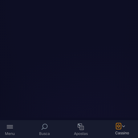
Cassino
Menu
Busca
Apostas
USD