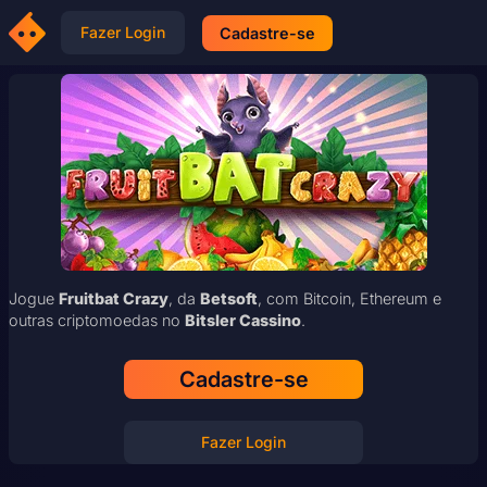
Fazer Login
Cadastre-se
Jogue
Fruitbat Crazy
, da
Betsoft
, com Bitcoin, Ethereum e
outras criptomoedas no
Bitsler Cassino
.
Cadastre-se
Fazer Login