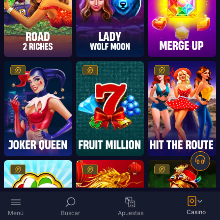
Casino
Menú
Buscar
Apuestas