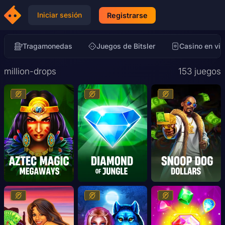
Iniciar sesión
Registrarse
Tragamonedas
Juegos de Bitsler
Casino en viv
million-drops
153 juegos