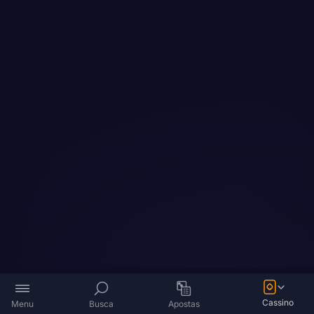
Cassino
Menu
Busca
Apostas
USD