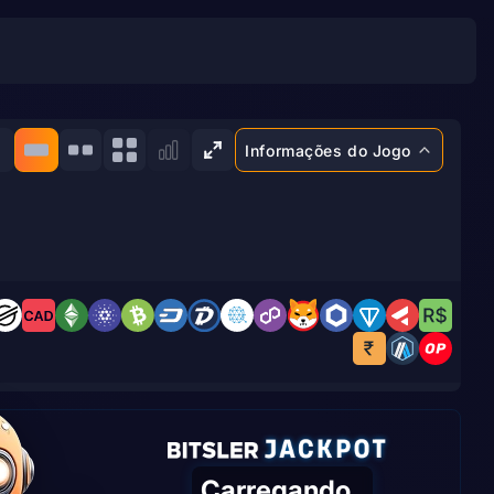
Informações do Jogo
Carregando..