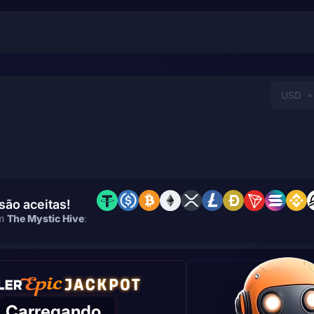
USD
são aceitas!
n, Ethereum e outras criptomoedas no
Bitsler Cassino
.
em
The Mystic Hive
:
stre-se
er Login
Carregando..