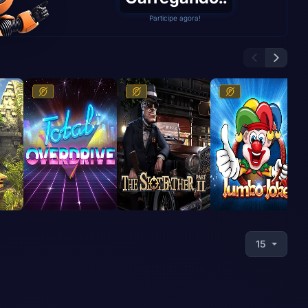
Participe agora!
15