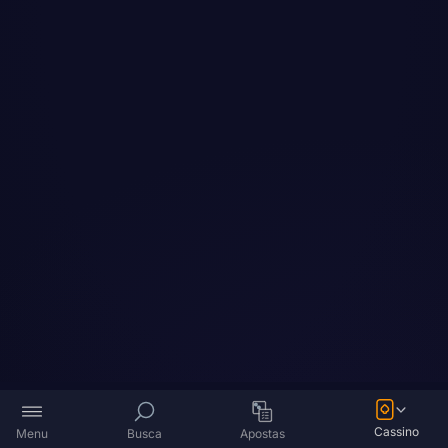
Cassino
Menu
Busca
Apostas
USD