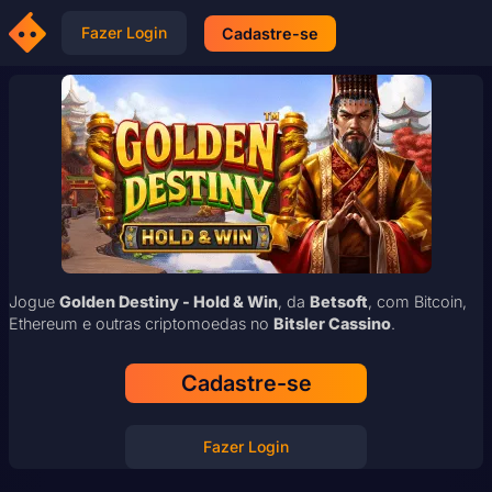
Fazer Login
Cadastre-se
Jogue
Golden Destiny - Hold & Win
, da
Betsoft
, com Bitcoin,
Ethereum e outras criptomoedas no
Bitsler Cassino
.
Cadastre-se
Fazer Login