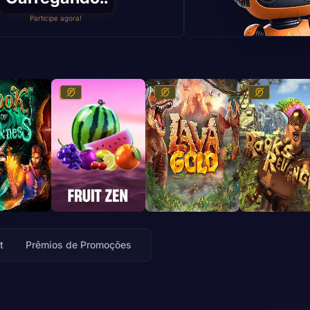
Participe agora!
t
Prêmios de Promoções