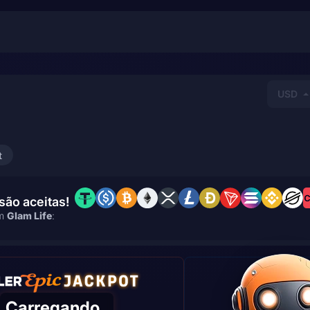
USD
eum e outras criptomoedas no
Bitsler Cassino
.
re-se
t
ogin
são aceitas!
em
Glam Life
:
Carregando..