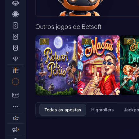
Outros jogos de Betsoft
Todas as apostas
Highrollers
Jackpo