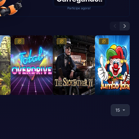
Participe agora!
15