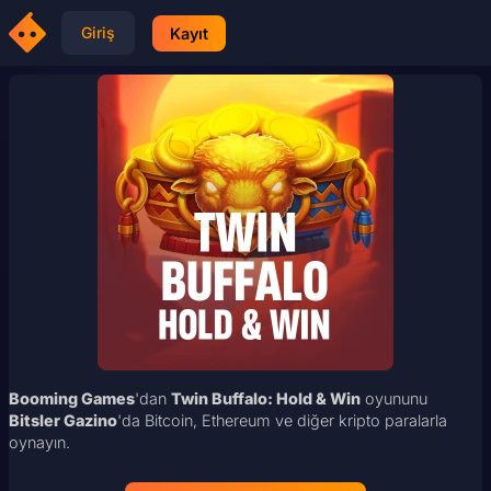
Giriş
Kayıt
Booming Games
'dan
Twin Buffalo: Hold & Win
oyununu
Bitsler Gazino
'da Bitcoin, Ethereum ve diğer kripto paralarla
oynayın.