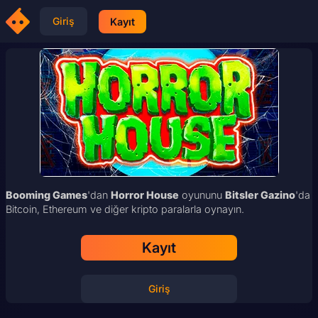
Giriş
Kayıt
Booming Games
'dan
Horror House
oyununu
Bitsler Gazino
'da
Bitcoin, Ethereum ve diğer kripto paralarla oynayın.
Kayıt
Giriş