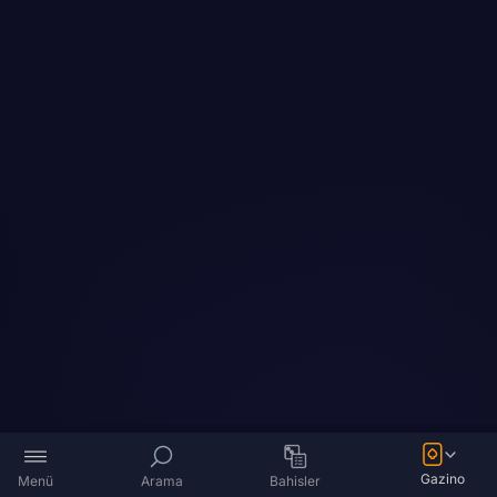
Gazino
Menü
Arama
Bahisler
USD