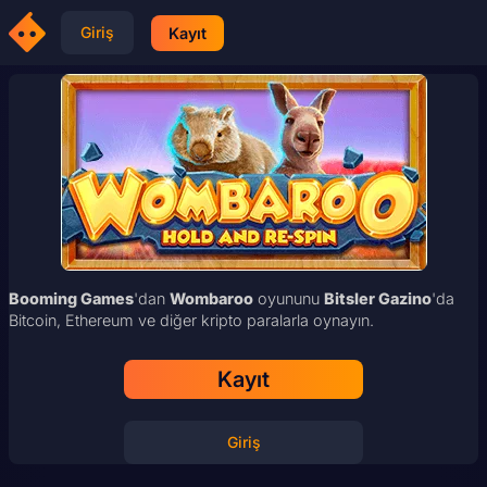
Giriş
Kayıt
Booming Games
'dan
Wombaroo
oyununu
Bitsler Gazino
'da
Bitcoin, Ethereum ve diğer kripto paralarla oynayın.
Kayıt
Giriş