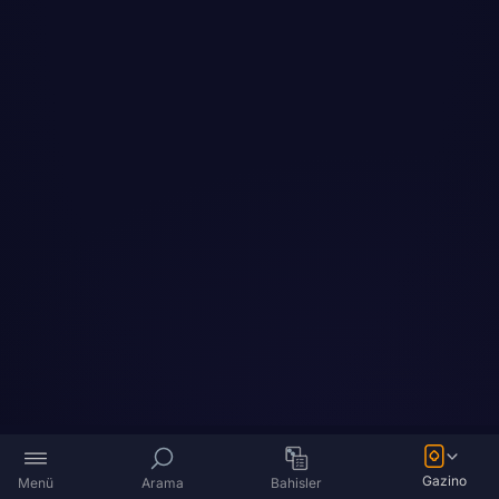
Gazino
Menü
Arama
Bahisler
USD