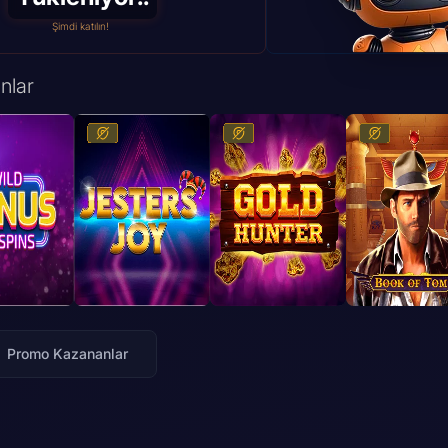
Şimdi katılın!
nlar
Promo Kazananlar