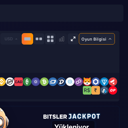
USD
Oyun Bilgisi
ın.
Yükleniyor..