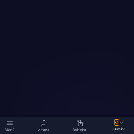
Gazino
Menü
Arama
Bahisler
USD