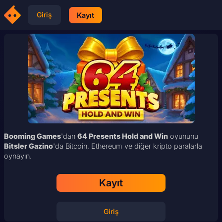
Giriş
Kayıt
Booming Games
'dan
64 Presents Hold and Win
oyununu
Bitsler Gazino
'da Bitcoin, Ethereum ve diğer kripto paralarla
oynayın.
Kayıt
Giriş