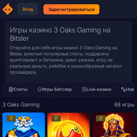
Вход
Зарегистрироваться
Игры казино 3 Oaks Gaming на
Bitsler
Откройте для себя игры казино 3 Oaks Gaming на
Bitsler, включая популярные слоты, поддержку
криптовалют и биткоина, демо-режим, игру на
реальные деньги, рейкбэк и разнообразный каталог
провайдера.
Слоты
Игры Битслер
Live-казино
Новы
3 Oaks Gaming
68 игры