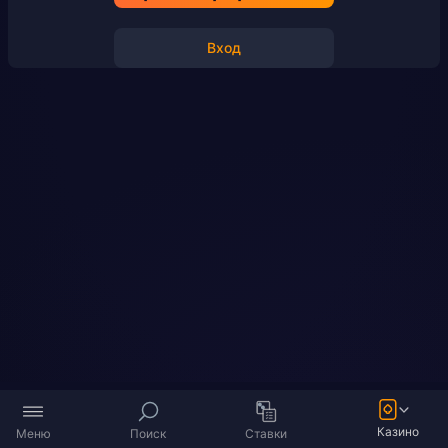
Вход
Казино
Меню
Поиск
Ставки
USD