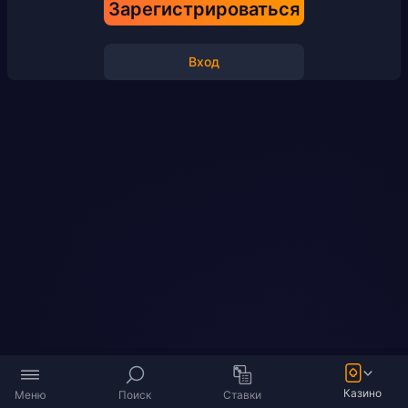
Зарегистрироваться
Вход
Казино
Меню
Поиск
Ставки
USD