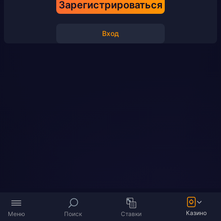
Зарегистрироваться
Вход
Казино
Меню
Поиск
Ставки
USD