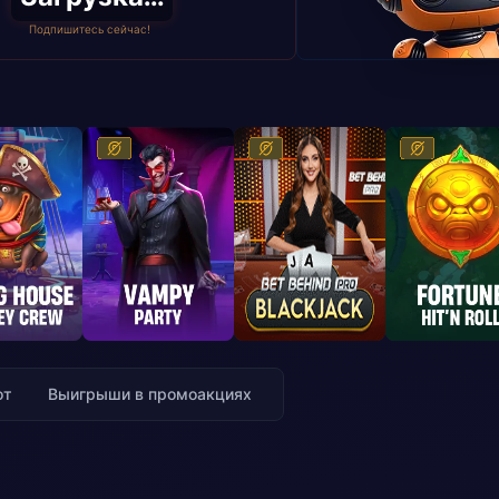
Подпишитесь сейчас!
Вход
от
Выигрыши в промоакциях