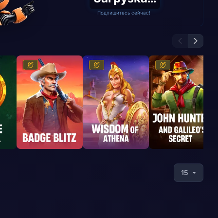
Подпишитесь сейчас!
15