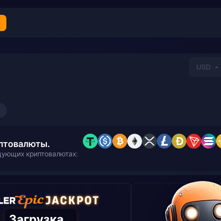
USD
птовалюты.
дующих криптовалютах:
ользованием Bitcoin, Ethereum и других криптовалют в
Битсле
Загрузка...
арегистрироваться