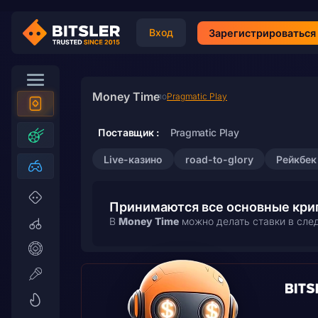
Вход
Зарегистрироваться
Money Time
по
Pragmatic Play
Поставщик :
Pragmatic Play
Live-казино
road-to-glory
Рейкбек
Принимаются все основные кри
В
Money Time
можно делать ставки в сле
Играйте в
Money Time
от
Pragmatic Play
с исп
З