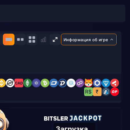
Информация об игре
р Казино
.
Загрузка...