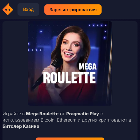
Вход
Зарегистрироваться
Играйте в
Mega Roulette
от
Pragmatic Play
с
использованием Bitcoin, Ethereum и других криптовалют в
Битслер Казино
.