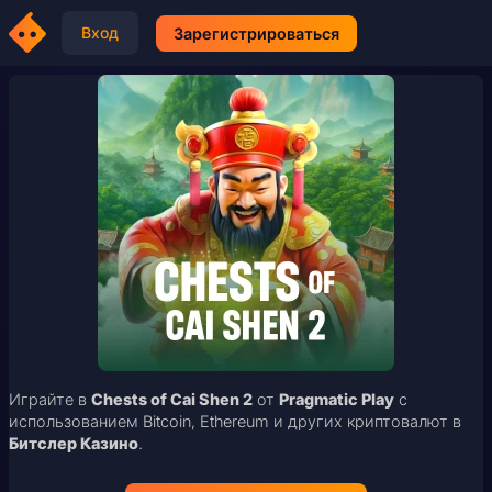
Вход
Зарегистрироваться
Играйте в
Chests of Cai Shen 2
от
Pragmatic Play
с
использованием Bitcoin, Ethereum и других криптовалют в
Битслер Казино
.