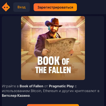
Вход
Зарегистрироваться
Играйте в
Book of Fallen
от
Pragmatic Play
с
использованием Bitcoin, Ethereum и других криптовалют в
Битслер Казино
.