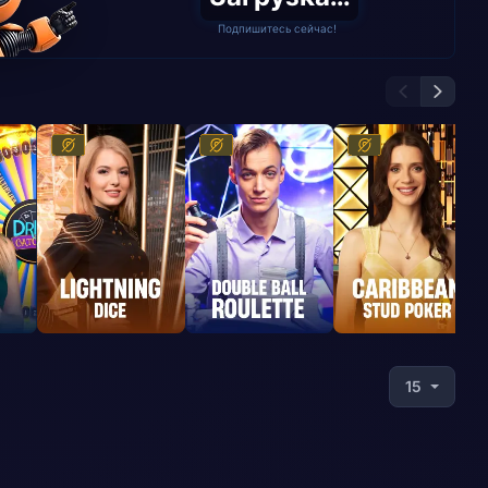
Подпишитесь сейчас!
15