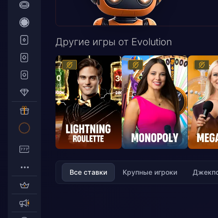
Другие игры от Evolution
Все ставки
Крупные игроки
Джекп