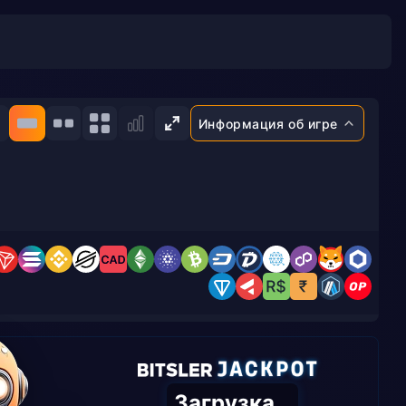
Информация об игре
ер Казино
.
Загрузка...