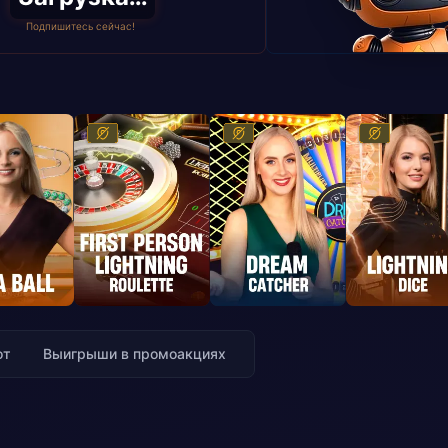
Подпишитесь сейчас!
Вход
от
Выигрыши в промоакциях