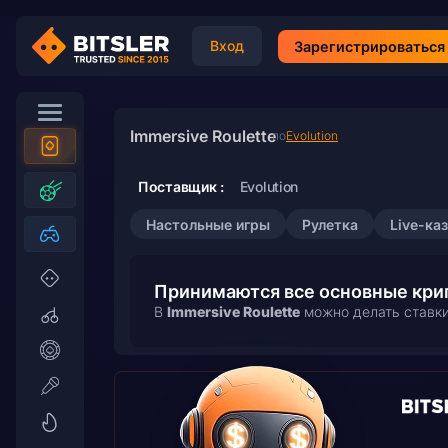
Вход
Зарегистрироваться
Immersive Roulette
по
Evolution
Поставщик :
Evolution
Настольные игры
Рулетка
Live-ка
Принимаются все основные кри
В
Immersive Roulette
можно делать ставки
Играйте в
Immersive Roulette
от
Evolution
с и