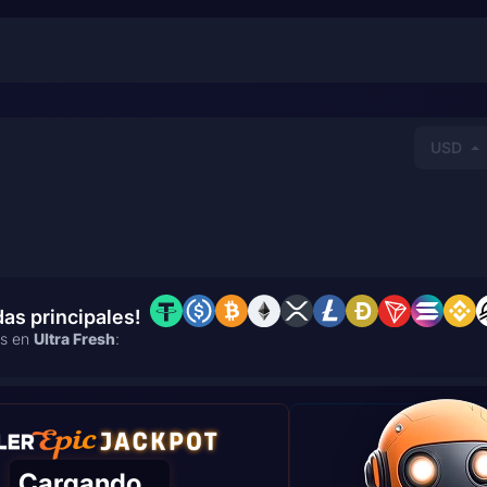
USD
as principales!
Ethereum y otras criptomonedas en
Bitsler Casino
.
as en
Ultra Fresh
:
trarse
 sesión
Cargando...