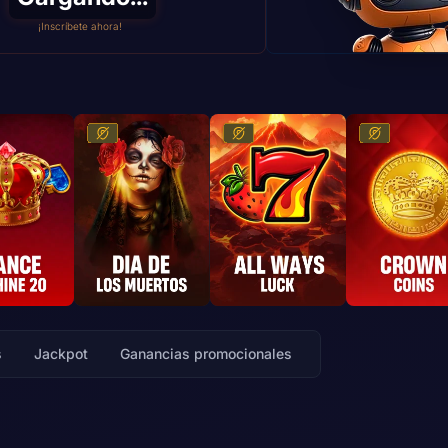
¡Inscríbete ahora!
s
Jackpot
Ganancias promocionales