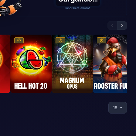
¡Inscríbete ahora!
15