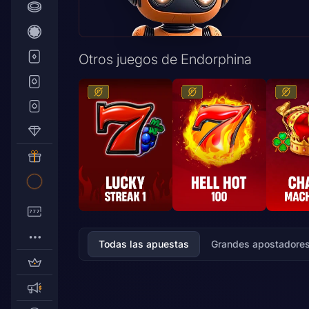
Otros juegos de Endorphina
Todas las apuestas
Grandes apostadore