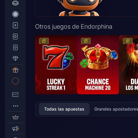
Inicia
Otros juegos de Endorphina
Todas las apuestas
Grandes apostadore