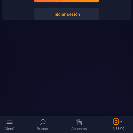
Iniciar sesión
Casino
Menú
Buscar
Apuestas
USD