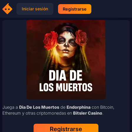
Iniciar sesión
Registrarse
Juega a
Dia De Los Muertos
de
Endorphina
con Bitcoin,
Ethereum y otras criptomonedas en
Bitsler Casino
.
Registrarse