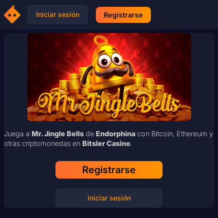
Iniciar sesión
Registrarse
Juega a
Mr. Jingle Bells
de
Endorphina
con Bitcoin, Ethereum y
otras criptomonedas en
Bitsler Casino
.
Registrarse
Iniciar sesión