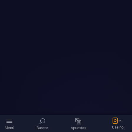
Casino
Menú
Buscar
Apuestas
USD