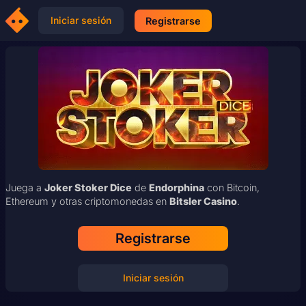
Iniciar sesión
Registrarse
Juega a
Joker Stoker Dice
de
Endorphina
con Bitcoin,
Ethereum y otras criptomonedas en
Bitsler Casino
.
Registrarse
Iniciar sesión