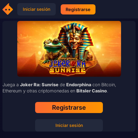
Iniciar sesión
Registrarse
Juega a
Joker Ra: Sunrise
de
Endorphina
con Bitcoin,
Ethereum y otras criptomonedas en
Bitsler Casino
.
Registrarse
Iniciar sesión