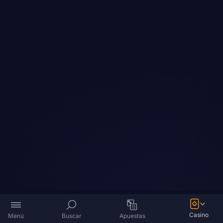
Casino
Menú
Buscar
Apuestas
USD