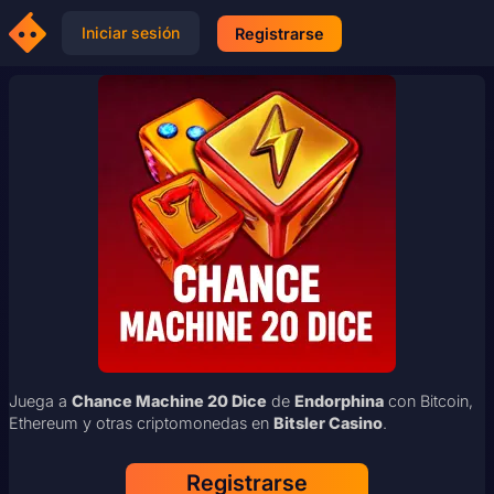
Iniciar sesión
Registrarse
Juega a
Chance Machine 20 Dice
de
Endorphina
con Bitcoin,
Ethereum y otras criptomonedas en
Bitsler Casino
.
Registrarse