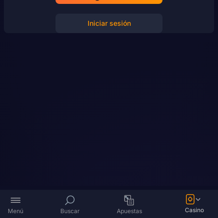
Iniciar sesión
Casino
Menú
Buscar
Apuestas
USD