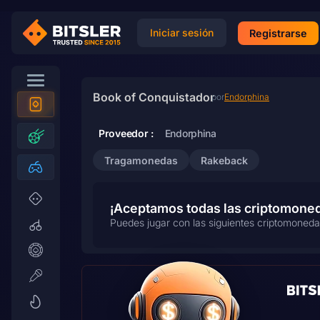
Iniciar sesión
Registrarse
Book of Conquistador
por
Endorphina
Proveedor :
Endorphina
Tragamonedas
Rakeback
¡Aceptamos todas las criptomoned
Juega a
Book of Conquistador
de
Endorphina
co
Puedes jugar con las siguientes criptomoned
R