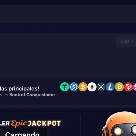
USD
as principales!
n Bitcoin, Ethereum y otras criptomonedas en
Bitsler Casino
.
as en
Book of Conquistador
:
egistrarse
Iniciar sesión
Cargando...