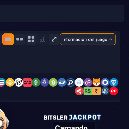
Información del juego
Cargando...