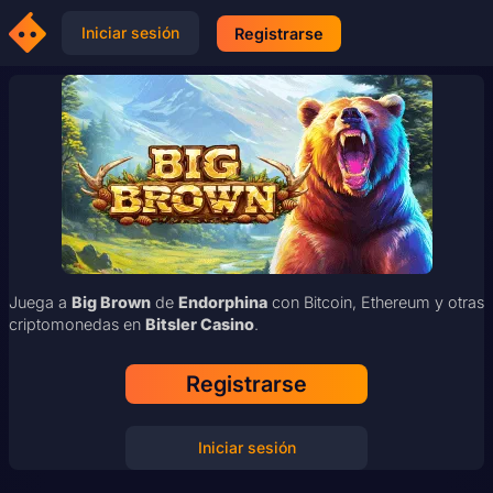
Iniciar sesión
Registrarse
Juega a
Big Brown
de
Endorphina
con Bitcoin, Ethereum y otras
criptomonedas en
Bitsler Casino
.
Registrarse
Iniciar sesión