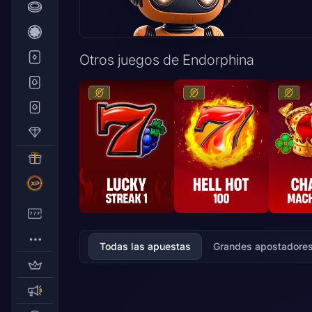
Otros juegos de Endorphina
Todas las apuestas
Grandes apostadore