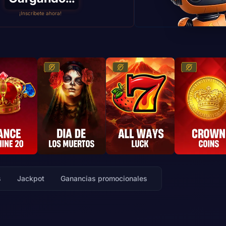
¡Inscríbete ahora!
s
Jackpot
Ganancias promocionales