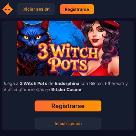
Iniciar sesión
Registrarse
Juega a
3 Witch Pots
de
Endorphina
con Bitcoin, Ethereum y
otras criptomonedas en
Bitsler Casino
.
Registrarse
Iniciar sesión