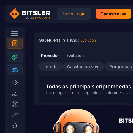
Fazer Login
Cadastre-se
MONOPOLY Live
por
Evolution
Provedor :
Evolution
Loteria
Cassino ao vivo
Programas 
Todas as principais criptomoedas 
Pode jogar com as seguintes criptomoedas 
Jogue
MONOPOLY Live
, da
Evolution
, com Bitc
Cad