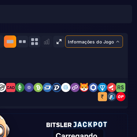
Informações do Jogo
Carregando..